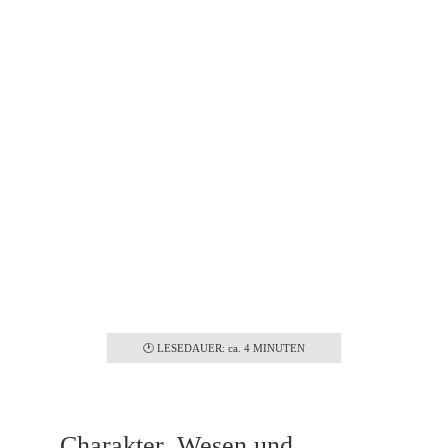
Familientauglich
Ja
🕐 LESEDAUER: ca. 4 MINUTEN
Charakter, Wesen und