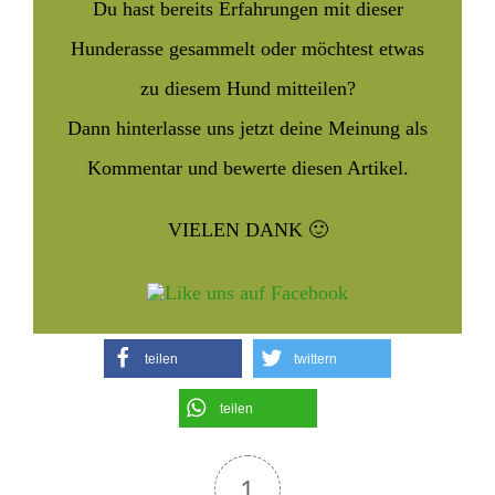
Du hast bereits Erfahrungen mit dieser
Hunderasse gesammelt oder möchtest etwas
zu diesem Hund mitteilen?
Dann hinterlasse uns jetzt deine Meinung als
Kommentar und bewerte diesen Artikel.
VIELEN DANK 🙂
teilen
twittern
teilen
1