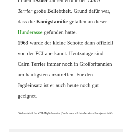
In den
1930er
Jahren erfuhr der
Cairn
Terrier
große Beliebtheit. Grund dafür war,
dass die
Königsfamilie
gefallen an dieser
Hunderasse
gefunden hatte.
1963
wurde der kleine Schotte dann offiziell
von der FCI anerkannt. Heutzutage sind
Cairn Terrier immer noch in Großbritannien
am häufigsten anzutreffen. Für den
Jagdeinsatz ist er auch heute noch gut
geeignet.
*Welpenstatistik der VDH-Mitgliedsvereine (Quelle: www.vdh.de/ueber-den-vdh/welpenstatistik/)