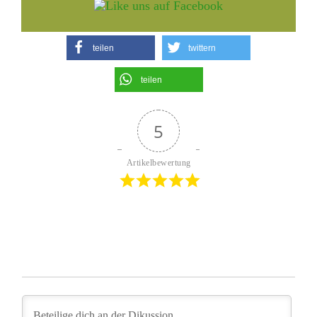
teilen
twittern
teilen
5
Artikelbewertung