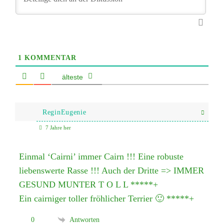
1
KOMMENTAR
älteste
ReginEugenie
7 Jahre her
Einmal ‘Cairni’ immer Cairn !!! Eine robuste
liebenswerte Rasse !!! Auch der Dritte => IMMER
GESUND MUNTER T O L L *****+
Ein cairniger toller fröhlicher Terrier 🙂 *****+
0
Antworten