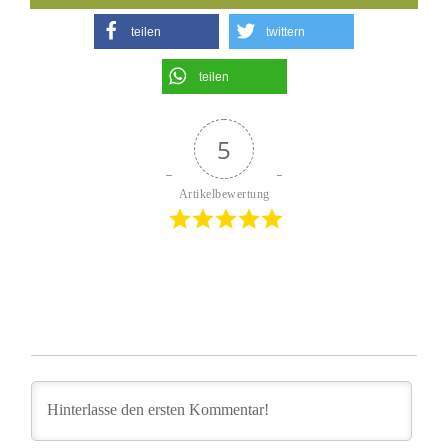
teilen
twittern
teilen
5
Artikelbewertung