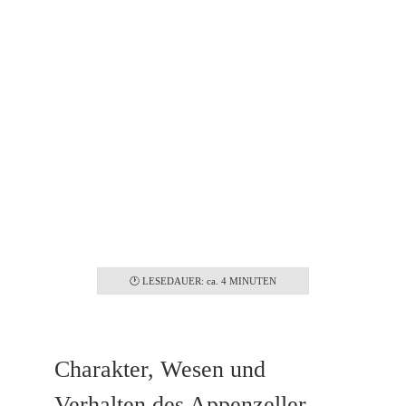
Familientauglich
Ja
🕐 LESEDAUER: ca. 4 MINUTEN
Charakter, Wesen und
Verhalten des Appenzeller