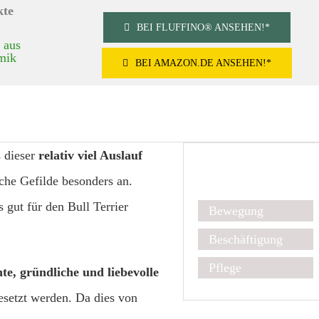
BEI FLUFFINO® ANSEHEN!*
BEI AMAZON.DE ANSEHEN!*
s dieser
relativ viel Auslauf
Kurz & Kompakt
iche Gefilde besonders an.
 gut für den Bull Terrier
Bewegung
Beschäftigung
Pflege
te, gründliche und liebevolle
esetzt werden. Da dies von