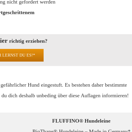
ng nicht gefordert werden
rtgeschrittenem
ier
richtig erziehen?
R LERNST DU ES!*
n gefährlicher Hund eingestuft. Es bestehen daher bestimmte
st du dich deshalb unbeding über diese Auflagen informieren!
FLUFFINO® Hundeleine
BioThane® Hundeleine – Made in Germany*